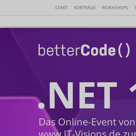
START
VORTRÄGE
WORKSHOPS
.NET 
Das Online-Event von
www.IT-Visions.de z