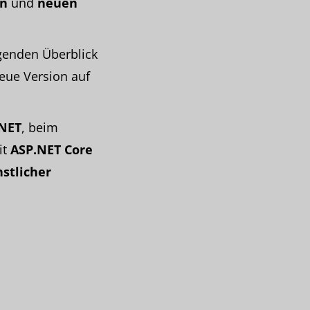
en
und
neuen
egenden Überblick
neue Version auf
.NET
, beim
it
ASP.NET Core
nstlicher