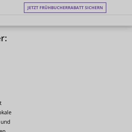
JETZT FRÜHBUCHERRABATT SICHERN
r:
d
t
okale
 und
en.