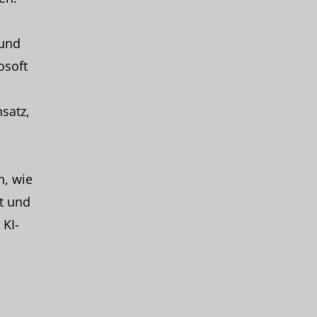
 und
osoft
satz,
h, wie
t und
 KI-