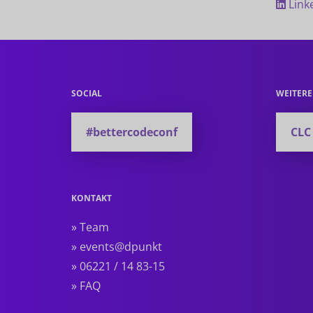
Link
SOCIAL
WEITER
#bettercodeconf
CLC
KONTAKT
» Team
» events@dpunkt
» 06221 / 14 83-15
» FAQ