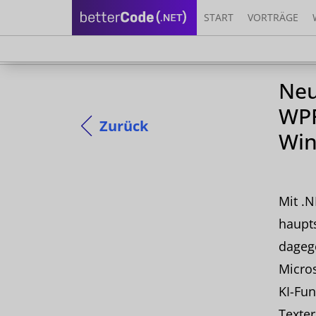
START
VORTRÄGE
Neu
WPF
Zurück
Win
Mit .
haupts
dageg
Micros
KI-Fu
Texter