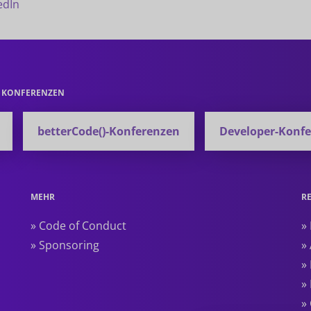
edIn
E KONFERENZEN
betterCode()-Konferenzen
Developer-Konf
MEHR
R
» Code of Conduct
»
» Sponsoring
»
»
»
»