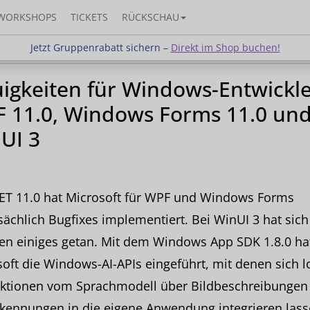
WORKSHOPS
TICKETS
RÜCKSCHAU
Jetzt Gruppenrabatt sichern –
Direkt im Shop buchen!
Jetzt Gruppenrabatt sichern –
Direkt im Shop buchen!
igkeiten für Windows-Entwickle
 11.0, Windows Forms 11.0 un
UI 3
NET 11.0 hat Microsoft für WPF und Windows Forms
ächlich Bugfixes implementiert. Bei WinUI 3 hat sich
en einiges getan. Mit dem Windows App SDK 1.8.0 ha
oft die Windows-AI-APIs eingeführt, mit denen sich l
nktionen vom Sprachmodell über Bildbeschreibungen
kennungen in die eigene Anwendung integrieren lass