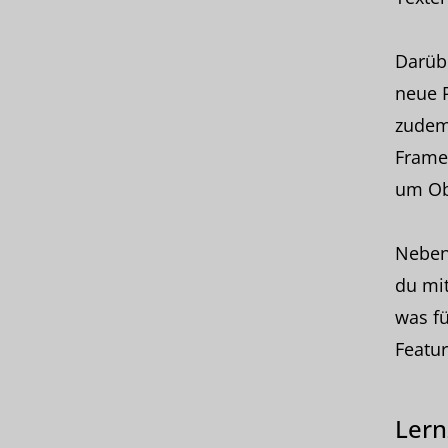
Darüb
neue P
zudem 
Framew
um Obe
Neben
du mi
was fü
Featur
Lern