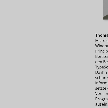
Thoma
Micros
Window
Princip
Berater
den Be
TypeSc
Da ihn
schon 
Inform
setzte 
Version
Progra
ausein