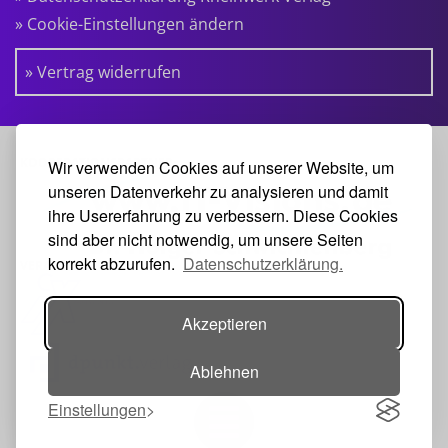
» Cookie-Einstellungen ändern
» Vertrag widerrufen
KOOPERATIONSPARTNER:
Wir verwenden Cookies auf unserer Website, um
unseren Datenverkehr zu analysieren und damit
ihre Usererfahrung zu verbessern. Diese Cookies
sind aber nicht notwendig, um unsere Seiten
korrekt abzurufen.
Datenschutzerklärung.
VERANSTALTER:
Akzeptieren
Ablehnen
Einstellungen
Toggle navigation