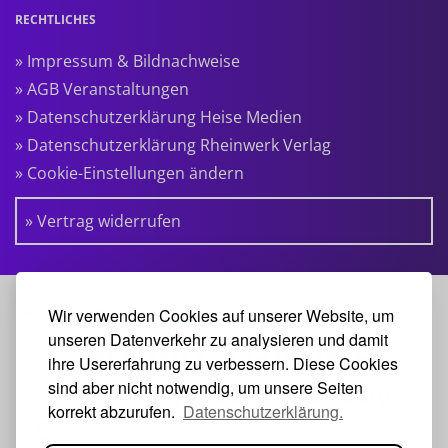
RECHTLICHES
» Impressum & Bildnachweise
» AGB Veranstaltungen
» Datenschutzerklärung Heise Medien
» Datenschutzerklärung Rheinwerk Verlag
» Cookie-Einstellungen ändern
» Vertrag widerrufen
KOOPERATIONSPARTNER:
Wir verwenden Cookies auf unserer Website, um
unseren Datenverkehr zu analysieren und damit
ihre Usererfahrung zu verbessern. Diese Cookies
sind aber nicht notwendig, um unsere Seiten
korrekt abzurufen.
Datenschutzerklärung.
VERANSTALTER: