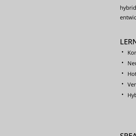
hybri
entwic
LERN
Kon
Neu
Hot
Ve
Hyb
SPE