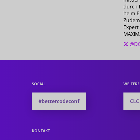
durch 
beim E
Zudem 
Expert
MAXIM
@DO
SOCIAL
WEITER
#bettercodeconf
CLC
KONTAKT