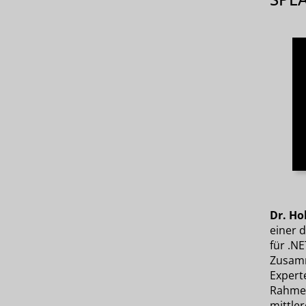
Dr. Ho
einer 
für .NE
Zusamm
Expert
Rahmen
mittle