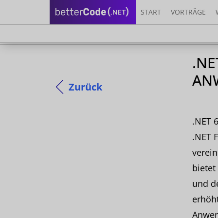
START
VORTRÄGE
.NE
AN
Zurück
.NET 
.NET 
verein
bietet
und d
erhöht
Anwen