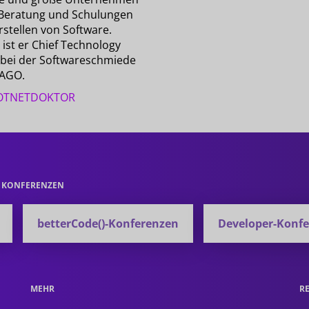
Beratung und Schulungen
rstellen von Software.
ist er Chief Technology
 bei der Softwareschmiede
AGO.
TNETDOKTOR
E KONFERENZEN
betterCode()-Konferenzen
Developer-Konf
MEHR
R