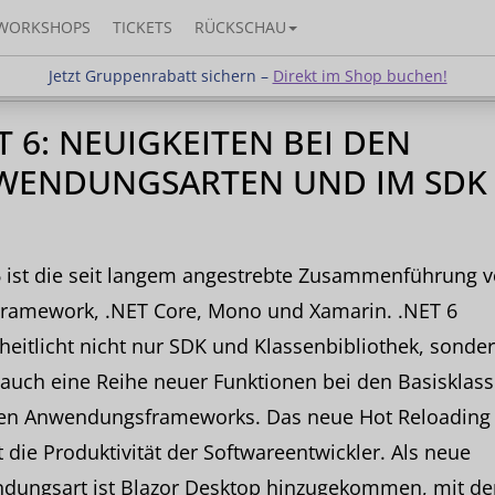
WORKSHOPS
TICKETS
RÜCKSCHAU
Jetzt Gruppenrabatt sichern –
Direkt im Shop buchen!
Jetzt Gruppenrabatt sichern –
Direkt im Shop buchen!
T 6: NEUIGKEITEN BEI DEN
WENDUNGSARTEN UND IM SDK
6 ist die seit langem angestrebte Zusammenführung 
Framework, .NET Core, Mono und Xamarin. .NET 6
heitlicht nicht nur SDK und Klassenbibliothek, sonde
 auch eine Reihe neuer Funktionen bei den Basisklas
en Anwendungsframeworks. Das neue Hot Reloading
 die Produktivität der Softwareentwickler. Als neue
dungsart ist Blazor Desktop hinzugekommen, mit de