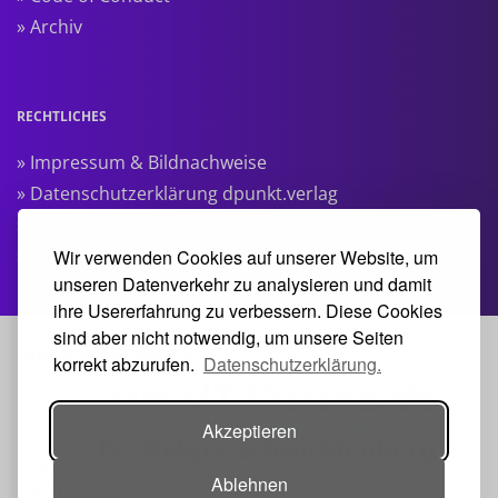
» Archiv
RECHTLICHES
» Impressum & Bildnachweise
» Datenschutzerklärung dpunkt.verlag
» Datenschutzerklärung Heise Medien
» AGB Veranstaltungen
Wir verwenden Cookies auf unserer Website, um
unseren Datenverkehr zu analysieren und damit
ihre Usererfahrung zu verbessern. Diese Cookies
sind aber nicht notwendig, um unsere Seiten
KOOPERATIONSPARTNER:
korrekt abzurufen.
Datenschutzerklärung.
Akzeptieren
VERANSTALTER:
Ablehnen