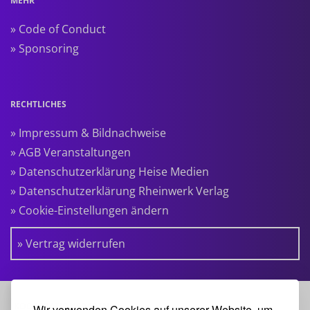
MEHR
» Code of Conduct
» Sponsoring
RECHTLICHES
» Impressum & Bildnachweise
» AGB Veranstaltungen
» Datenschutzerklärung Heise Medien
» Datenschutzerklärung Rheinwerk Verlag
» Cookie-Einstellungen ändern
» Vertrag widerrufen
KOOPERATIONSPARTNER:
Wir verwenden Cookies auf unserer Website, um