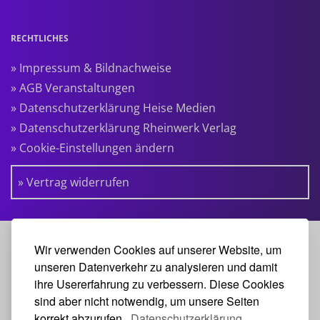
RECHTLICHES
» Impressum & Bildnachweise
» AGB Veranstaltungen
» Datenschutzerklärung Heise Medien
» Datenschutzerklärung Rheinwerk Verlag
» Cookie-Einstellungen ändern
» Vertrag widerrufen
KOOPERATIONSPARTNER:
Wir verwenden Cookies auf unserer Website, um
unseren Datenverkehr zu analysieren und damit
ihre Usererfahrung zu verbessern. Diese Cookies
sind aber nicht notwendig, um unsere Seiten
korrekt abzurufen.
Datenschutzerklärung.
VERANSTALTER: