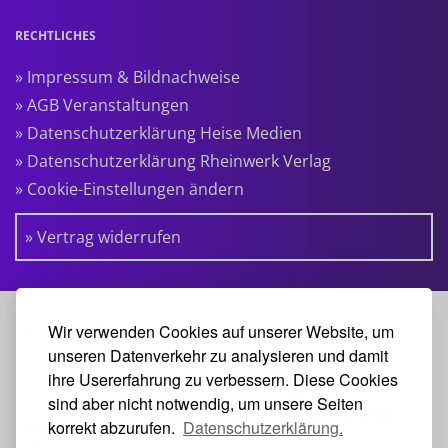
RECHTLICHES
» Impressum & Bildnachweise
» AGB Veranstaltungen
» Datenschutzerklärung Heise Medien
» Datenschutzerklärung Rheinwerk Verlag
» Cookie-Einstellungen ändern
» Vertrag widerrufen
KOOPERATIONSPARTNER:
Wir verwenden Cookies auf unserer Website, um
unseren Datenverkehr zu analysieren und damit
ihre Usererfahrung zu verbessern. Diese Cookies
sind aber nicht notwendig, um unsere Seiten
korrekt abzurufen.
Datenschutzerklärung.
VERANSTALTER: